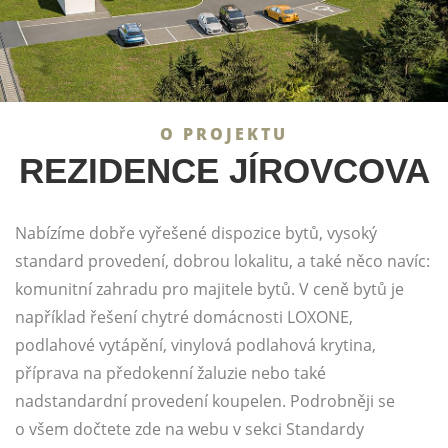
O PROJEKTU
REZIDENCE JÍROVCOVA
Nabízíme dobře vyřešené dispozice bytů, vysoký
standard provedení, dobrou lokalitu, a také něco navíc:
komunitní zahradu pro majitele bytů. V ceně bytů je
například řešení chytré domácnosti LOXONE,
podlahové vytápění, vinylová podlahová krytina,
příprava na předokenní žaluzie nebo také
nadstandardní provedení koupelen. Podrobněji se
o všem dočtete zde na webu v sekci
Standardy