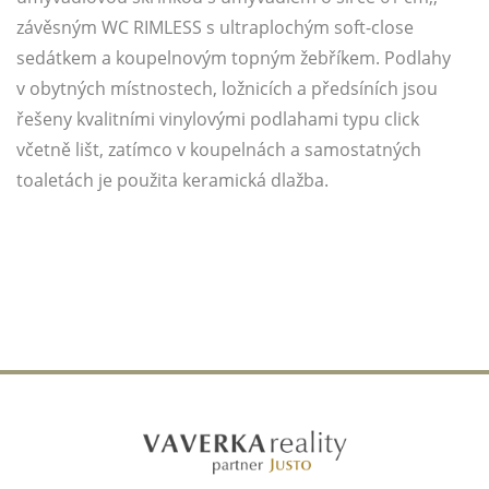
závěsným WC RIMLESS s ultraplochým soft-close
sedátkem a koupelnovým topným žebříkem. Podlahy
v obytných místnostech, ložnicích a předsíních jsou
řešeny kvalitními vinylovými podlahami typu click
včetně lišt, zatímco v koupelnách a samostatných
toaletách je použita keramická dlažba.