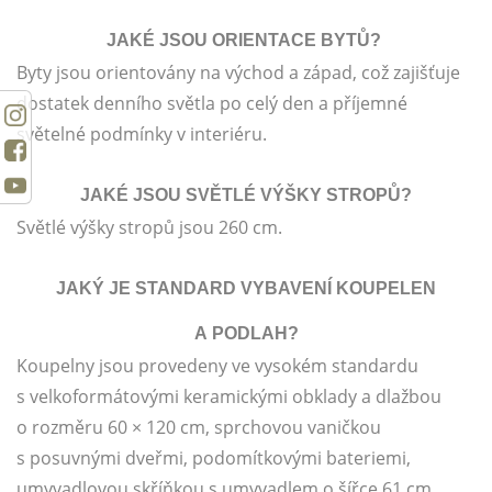
JAKÉ JSOU ORIENTACE BYTŮ?
Byty jsou orientovány na východ a západ, což zajišťuje
dostatek denního světla po celý den a příjemné
světelné podmínky v interiéru.
JAKÉ JSOU SVĚTLÉ VÝŠKY STROPŮ?
Světlé výšky stropů jsou 260 cm.
JAKÝ JE STANDARD VYBAVENÍ KOUPELEN
A PODLAH?
Koupelny jsou provedeny ve vysokém standardu
s velkoformátovými keramickými obklady a dlažbou
o rozměru 60 × 120 cm, sprchovou vaničkou
s posuvnými dveřmi, podomítkovými bateriemi,
umyvadlovou skříňkou s umyvadlem o šířce 61 cm,,