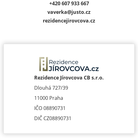
+420 607 933 667
vaverka@
justo.cz
rezidencejirov­cova.cz
Rezidence Jírovcova CB s.r.o.
Dlouhá 727/39
11000 Praha
IČO 08890731
DIČ CZ08890731