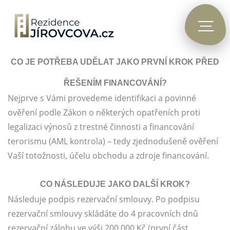
CO JE POTŘEBA UDĚLAT JAKO PRVNÍ KROK PŘED
ŘEŠENÍM FINANCOVÁNÍ?
Nejprve s Vámi provedeme identifikaci a povinné
ověření podle Zákon o některých opatřeních proti
legalizaci výnosů z trestné činnosti a financování
terorismu (AML kontrola) – tedy zjednodušeně ověření
Vaší totožnosti, účelu obchodu a zdroje financování.
CO NÁSLEDUJE JAKO DALŠÍ KROK?
Následuje podpis rezervační smlouvy. Po podpisu
rezervační smlouvy skládáte do 4 pracovních dnů
rezervační zálohu ve výši 200 000 Kč (první část