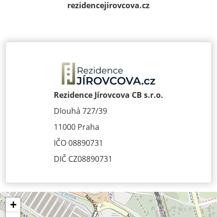
rezidencejirov­cova.cz
Rezidence Jírovcova CB s.r.o.
Dlouhá 727/39
11000 Praha
IČO 08890731
DIČ CZ08890731
+