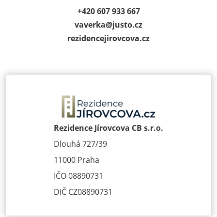
+420 607 933 667
vaverka@
justo.cz
rezidencejirov­cova.cz
Rezidence Jírovcova CB s.r.o.
Dlouhá 727/39
11000 Praha
IČO 08890731
DIČ CZ08890731