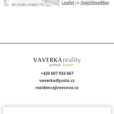
Leaflet
OpenStreetMap
|
©
+420 607 933 667
vaverka@
justo.cz
rezidencejirov­cova.cz