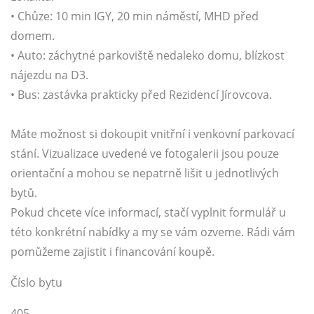
• Chůze: 10 min IGY, 20 min náměstí, MHD před
domem.
• Auto: záchytné parkoviště nedaleko domu, blízkost
nájezdu na D3.
• Bus: zastávka prakticky před Rezidencí Jírovcova.
Máte možnost si dokoupit vnitřní i venkovní parkovací
stání. Vizualizace uvedené ve fotogalerii jsou pouze
orientační a mohou se nepatrně lišit u jednotlivých
bytů.
Pokud chcete více informací, stačí vyplnit formulář u
této konkrétní nabídky a my se vám ozveme. Rádi vám
pomůžeme zajistit i financování koupě.
Číslo bytu
405