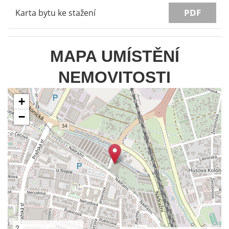
PDF
Karta bytu ke stažení
MAPA UMÍSTĚNÍ
NEMOVITOSTI
+
−
?