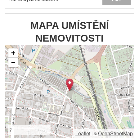
MAPA UMÍSTĚNÍ
NEMOVITOSTI
+
−
?
Leaflet
OpenStreetMap
|
©