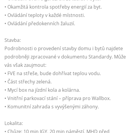
• Okamžitá kontrola spotřeby energií za byt.
• Ovládání teploty v každé místnosti.
• Ovládání předokenních žaluzií.
Stavba:
Podrobnosti o provedení stavby domu i bytů najdete
podrobněji zpracované v dokumentu Standardy. Může
vás však zaujmout:
• FVE na střeše, bude dohřívat teplou vodu.
• Část střechy zelená.
• Mycí box na jízdní kola a kolárna.
• Vnitřní parkovací stání – příprava pro Wallbox.
• Komunitní zahrada s vyvýšenými záhony.
Lokalita:
• Chůze: 10 min IGY, 20 min náměstí, MHD před