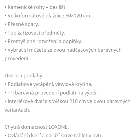
• Kamenické rohy – bez lišt.
• Velkoformátové dlaždice 60×120 cm.
• Přesné spáry.
• Top zařizovací předměty.
• Promyšlené rozvržení a doplňky.
• Vybrat si můžete ze dvou nadčasových barevných
provedení.
Dveře a podlahy.
• Podlahové vytápění, vinylová krytina.
• Tři barevná provedení podlah na výběr.
• Interiérové dveře s výškou 210 cm ve dvou barevných
variantách.
Chytrá domácnost LOXONE.
• Ovládání dveří a garáží skrze tablet v bytu.