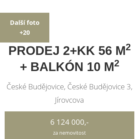
Další foto
+20
2
PRODEJ 2+KK 56 M
2
+ BALKÓN 10 M
České Budějovice, České Budějovice 3,
Jírovcova
6 124 000,-
za nemovitost