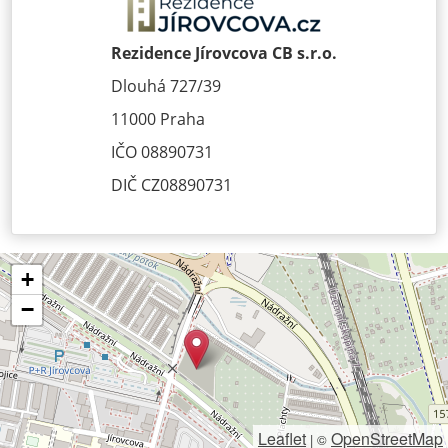
Rezidence Jírovcova CB s.r.o.
Dlouhá 727/39
11000 Praha
IČO 08890731
DIČ CZ08890731
+
−
Leaflet
OpenStreetMap
|
©