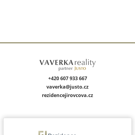
+420 607 933 667
vaverka@
justo.cz
rezidencejirov­cova.cz