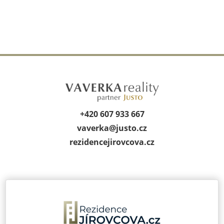
+420 607 933 667
vaverka@
justo.cz
rezidencejirov­cova.cz