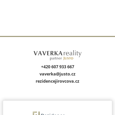
+420 607 933 667
vaverka@
justo.cz
rezidencejirov­cova.cz