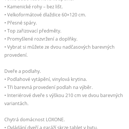
• Kamenické rohy – bez lišt.
• Velkoformátové dlaždice 60×120 cm.
• Přesné spáry.
• Top zařizovací předměty.
• Promyšlené rozvržení a doplňky.
• Vybrat si můžete ze dvou nadčasových barevných
provedení.
Dveře a podlahy.
• Podlahové vytápění, vinylová krytina.
• Tři barevná provedení podlah na výběr.
• Interiérové dveře s výškou 210 cm ve dvou barevných
variantách.
Chytrá domácnost LOXONE.
• Ovládání dveří a garáží skrze tablet v bytu.