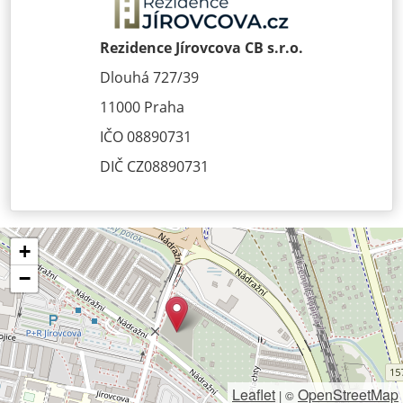
Rezidence Jírovcova CB s.r.o.
Dlouhá 727/39
11000 Praha
IČO 08890731
DIČ CZ08890731
+
−
Leaflet
OpenStreetMap
|
©