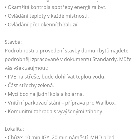
• Okamžitá kontrola spotřeby energií za byt.
• Ovládání teploty v každé místnosti.
• Ovládání předokenních žaluzií.
Stavba:
Podrobnosti o provedení stavby domu i bytů najdete
podrobněji zpracované v dokumentu Standardy. Může
vás však zaujmout:
• FVE na střeše, bude dohřívat teplou vodu.
• Část střechy zelená.
• Mycí box na jízdní kola a kolárna.
• Vnitřní parkovací stání – příprava pro Wallbox.
• Komunitní zahrada s vyvýšenými záhony.
Lokalita:
• Chůze: 10 min IGY, 20 min náměstí, MHD před