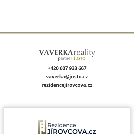
+420 607 933 667
vaverka@
justo.cz
rezidencejirov­cova.cz