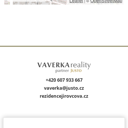
Leaflet
OpenStreetMap
|
©
+420 607 933 667
vaverka@
justo.cz
rezidencejirov­cova.cz