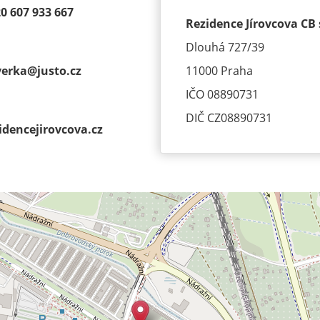
0 607 933 667
Rezidence Jírovcova CB s
Dlouhá 727/39
verka@
justo.cz
11000 Praha
IČO 08890731
DIČ CZ08890731
idencejirov­cova.cz