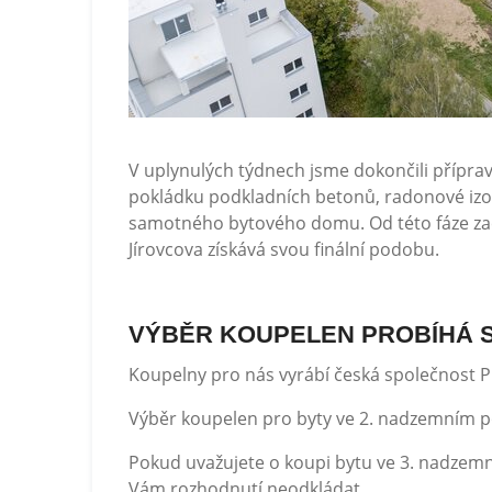
V uplynulých týdnech jsme dokončili přípravu
pokládku podkladních betonů, radonové izo
samotného bytového domu. Od této fáze začne
Jírovcova získává svou finální podobu.
VÝBĚR KOUPELEN PROBÍHÁ 
Koupelny pro nás vyrábí česká společnost 
Výběr koupelen pro byty ve 2. nadzemním po
Pokud uvažujete o koupi bytu ve 3. nadzem
Vám rozhodnutí neodkládat.