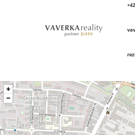
+42
va
rez
+
−