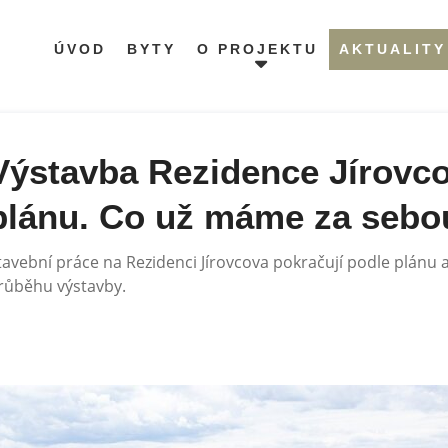
ÚVOD
BYTY
O PROJEKTU
AKTUALITY
Výstavba Rezidence Jírovco
plánu. Co už máme za sebo
tavební práce na Rezidenci Jírovcova pokračují podle plánu 
růběhu výstavby.