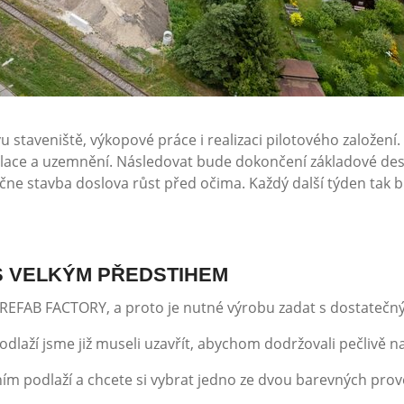
 staveniště, výkopové práce i realizaci pilotového založení.
lace a uzemnění. Následovat bude dokončení základové desk
 stavba doslova růst před očima. Každý další týden tak bud
S VELKÝM PŘEDSTIHEM
PREFAB FACTORY, a proto je nutné výrobu zadat s dostateč
dlaží jsme již museli uzavřít, abychom dodržovali pečlivě
ním podlaží a chcete si vybrat jedno ze dvou barevných pr