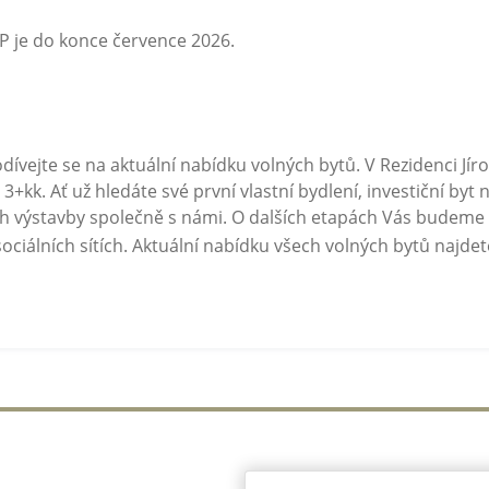
P je do konce července 2026.
ívejte se na aktuální nabídku volných bytů. V Rezidenci Jír
3+kk. Ať už hledáte své první vlastní bydlení, investiční by
ůběh výstavby společně s námi. O dalších etapách Vás budem
sociálních sítích. Aktuální nabídku všech volných bytů najde